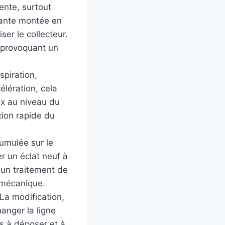
ente, surtout
tante montée en
ser le collecteur.
t provoquant un
spiration,
lération, cela
ux au niveau du
tion rapide du
umulée sur le
er un éclat neuf à
 un traitement de
 mécanique.
La modification,
anger la ligne
ts à déposer et à