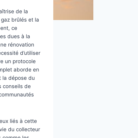
îtrise de la
gaz brûlés et la
ent, ce
res dues à la
une rénovation
essité d’utiliser
re un protocole
omplet aborde en
t la dépose du
s conseils de
s communautés
eux liés à cette
vie du collecteur
es comme les