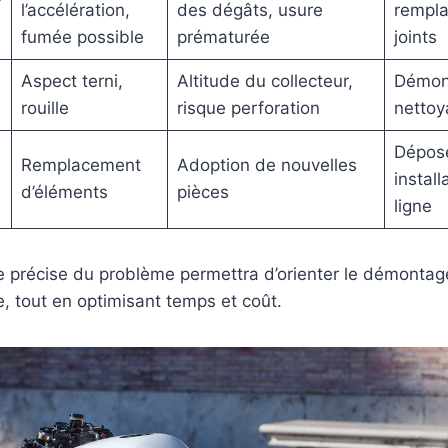
l’accélération,
des dégâts, usure
rempl
fumée possible
prématurée
joints
Aspect terni,
Altitude du collecteur,
Démon
rouille
risque perforation
nettoy
Dépose
Remplacement
Adoption de nouvelles
install
d’éléments
pièces
ligne
re précise du problème permettra d’orienter le démonta
e, tout en optimisant temps et coût.