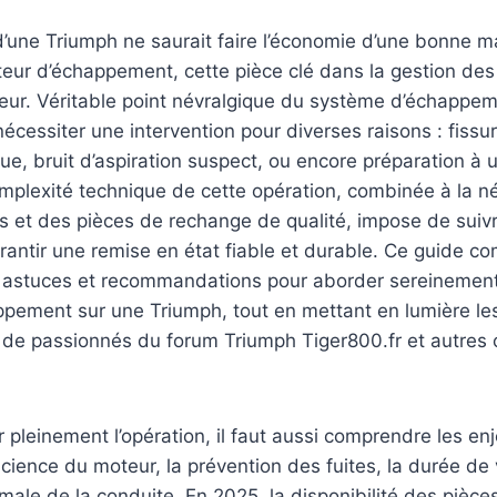
une Triumph ne saurait faire l’économie d’une bonne ma
eur d’échappement, cette pièce clé dans la gestion des 
ur. Véritable point névralgique du système d’échappem
cessiter une intervention pour diverses raisons : fissu
que, bruit d’aspiration suspect, ou encore préparation à 
mplexité technique de cette opération, combinée à la néc
s et des pièces de rechange de qualité, impose de suiv
rantir une remise en état fiable et durable. Ce guide c
s, astuces et recommandations pour aborder sereinemen
ppement sur une Triumph, tout en mettant en lumière le
t de passionnés du forum Triumph Tiger800.fr et autre
pleinement l’opération, il faut aussi comprendre les enj
fficience du moteur, la prévention des fuites, la durée de 
timale de la conduite. En 2025, la disponibilité des pièc