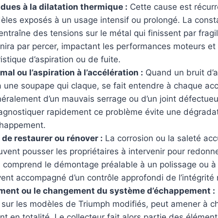
dues à la dilatation thermique :
Cette cause est récurr
èles exposés à un usage intensif ou prolongé. La cons
ntraîne des tensions sur le métal qui finissent par fragili
inira par percer, impactant les performances moteurs e
istique d’aspiration ou de fuite.
mal ou l’aspiration à l’accélération :
Quand un bruit d’a
 une soupape qui claque, se fait entendre à chaque accé
éralement d’un mauvais serrage ou d’un joint défectue
Diagnostiquer rapidement ce problème évite une dégrada
chappement.
 de restaurer ou rénover :
La corrosion ou la saleté acc
uvent pousser les propriétaires à intervenir pour redonn
la comprend le démontage préalable à un polissage ou à
vent accompagné d’un contrôle approfondi de l’intégrité
ment ou le changement du système d’échappement :
r sur les modèles de Triumph modifiés, peut amener à ch
 en totalité. Le collecteur fait alors partie des élémen