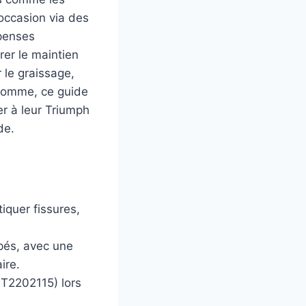
’occasion via des
épenses
rer le maintien
 le graissage,
 somme, ce guide
r à leur Triumph
de.
iquer fissures,
pés, avec une
ire.
 T2202115) lors