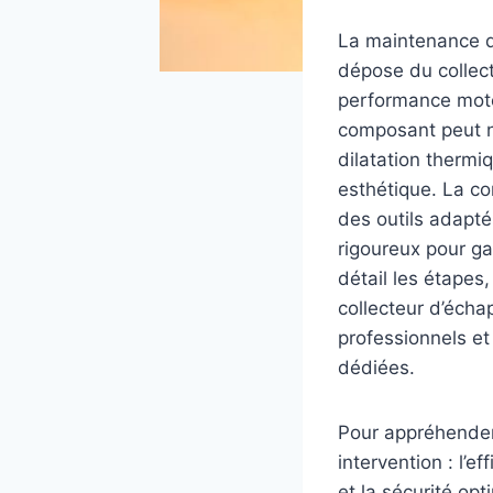
La maintenance d’
dépose du collect
performance mote
composant peut né
dilatation thermi
esthétique. La co
des outils adapté
rigoureux pour ga
détail les étape
collecteur d’écha
professionnels e
dédiées.
Pour appréhender 
intervention : l’e
et la sécurité op