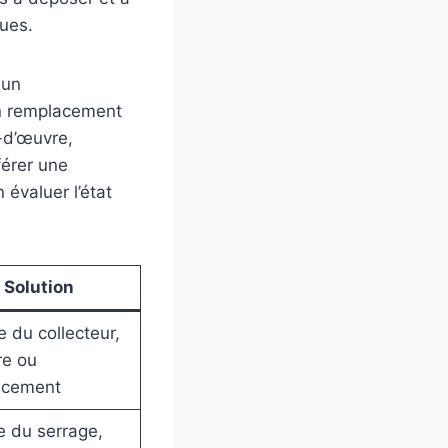
ques.
 un
un remplacement
n-d’œuvre,
férer une
 évaluer l’état
Solution
 du collecteur,
re ou
acement
e du serrage,