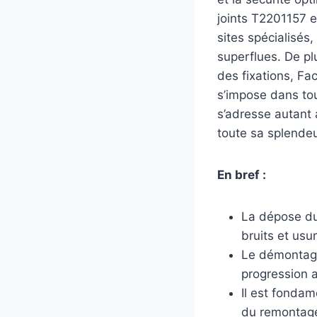
joints T2201157 e
sites spécialisés,
superflues. De plu
des fixations, Fa
s’impose dans to
s’adresse autant 
toute sa splende
En bref :
La dépose du 
bruits et usur
Le démontage
progression 
Il est fondam
du remontage 