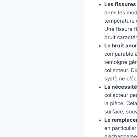
Les fissures 
dans les mod
température e
Une fissure f
bruit caractér
Le bruit anor
comparable à
témoigne gén
collecteur. 
système d’é
La nécessité
collecteur pe
la pièce. Ce
surface, sou
Le remplace
en particulie
d’échappement