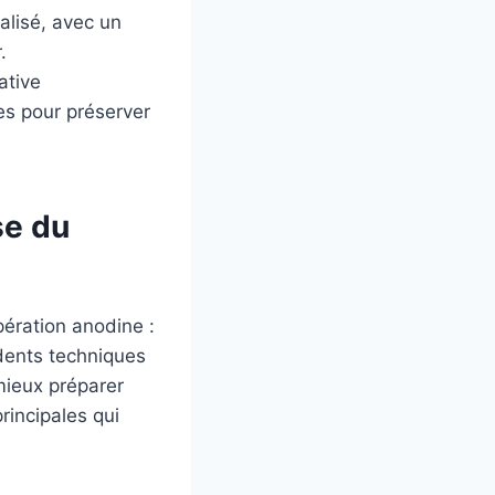
alisé, avec un
.
ative
es pour préserver
se du
ération anodine :
idents techniques
mieux préparer
rincipales qui