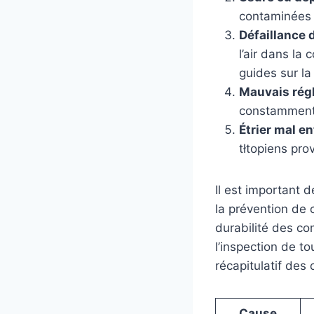
contaminées p
Défaillance
l’air dans la
guides sur la
Mauvais régl
constamment l
Étrier mal e
tłtopiens pr
Il est important 
la prévention de 
durabilité des co
l’inspection de t
récapitulatif des 
Cause