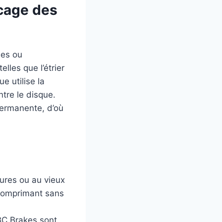
cage des
ues ou
lles que l’étrier
ue utilise la
ntre le disque.
permanente, d’où
sures ou au vieux
, comprimant sans
BC Brakes sont