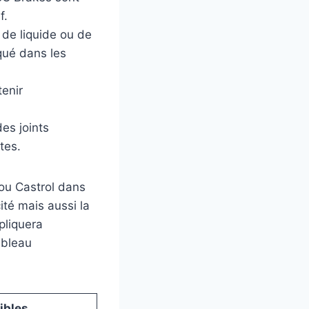
f.
 de liquide ou de
iqué dans les
tenir
des joints
tes.
 ou Castrol dans
ité mais aussi la
pliquera
ableau
ibles