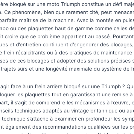
rière bloqué sur une moto Triumph constitue un défi maj
. Ce phénomène, bien que rarement cité, peut menacer 
parfaite maîtrise de la machine. Avec la montée en pui
mbo ou des plaquettes haut de gamme comme celles d
it croire que ce problème appartient au passé. Pourtant
ues et d’entretien continuent d’engendrer des blocages
e frein récalcitrants ou à des pratiques de maintenance 
ses de ces blocages et adopter des solutions précises s
 trajets sûrs et une longévité maximale du système de f
gir face à un frein arrière bloqué sur une Triumph ? Que
oquer les plaquettes tout en garantissant une remise à
part, il s’agit de comprendre les mécanismes à l’œuvre, e
onseils techniques adaptés au vintage britannique ou a
e technique s’attache à examiner en profondeur les sym
ant également des recommandations qualifiées sur les p