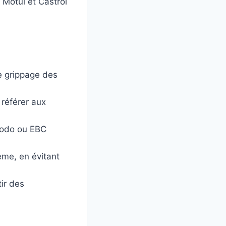
 Motul et Castrol
le grippage des
 référer aux
rodo ou EBC
me, en évitant
tir des