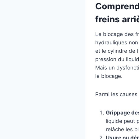
Comprendr
freins arr
Le blocage des f
hydrauliques non r
et le cylindre de f
pression du liqui
Mais un dysfonct
le blocage.
Parmi les causes à
Grippage des
liquide peut 
relâche les p
Usure ou dép