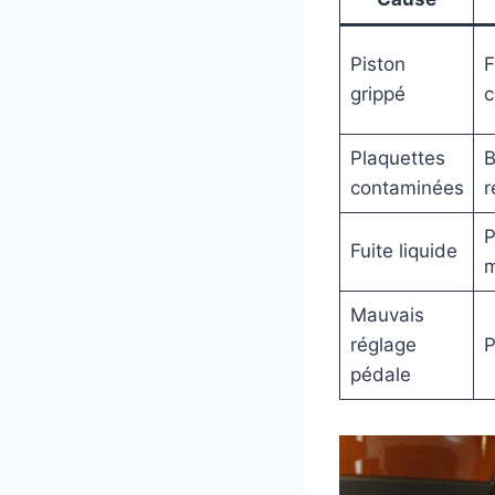
Piston
F
grippé
c
Plaquettes
B
contaminées
r
P
Fuite liquide
m
Mauvais
réglage
P
pédale