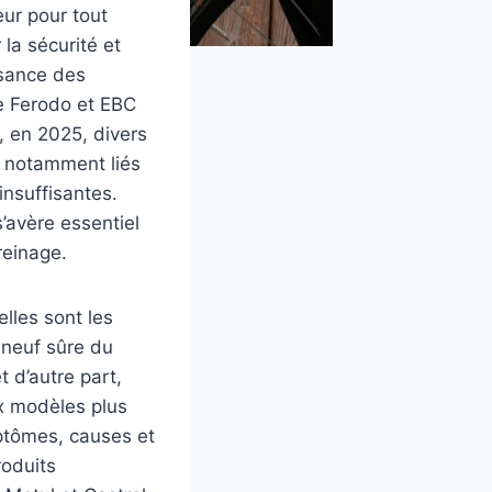
eur pour tout
la sécurité et
ssance des
e Ferodo et EBC
, en 2025, divers
, notamment liés
insuffisantes.
’avère essentiel
reinage.
lles sont les
 neuf sûre du
t d’autre part,
ux modèles plus
ptômes, causes et
roduits