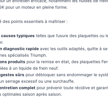
ur un entretien efficace, notamment les fluides de frein
GK pour un moteur en pleine forme.
 des points essentiels à maîtriser :
es causes typiques
telles que l’usure des plaquettes ou 
er.
n diagnostic rapide
avec les outils adaptés, quitte à se
es spécialisés Triumph.
bons produits
pour la remise en état, des plaquettes Fe
ées à un liquide de frein neuf.
 gestes sûrs
pour débloquer sans endommager le systè
un serrage excessif ou une surchauffe.
entretien complet
pour prévenir toute récidive et garan
 optimales saison après saison.