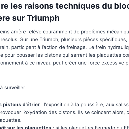
e les raisons techniques du blo
ière sur Triumph
reins arrière relève couramment de problèmes mécaniq
ésolus. Sur une Triumph, plusieurs pièces spécifiques, te
rein, participent à l’action de freinage. Le frein hydrauliq
de pour pousser les pistons qui serrent les plaquettes co
ionnement à ce niveau peut créer une force excessive 
 surveiller :
 pistons d’étrier
: l’exposition à la poussière, aux salis
provoquer l’oxydation des pistons. Ils se coincent alors
laquettes.
ôt sur les plaquettes
: si les plaquettes Fermodo ou E