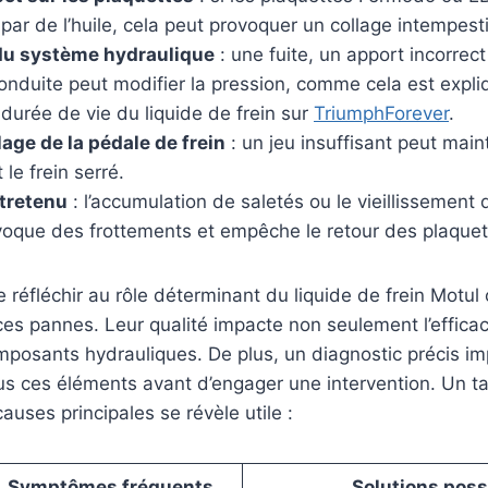
ar de l’huile, cela peut provoquer un collage intempesti
 du système hydraulique
: une fuite, un apport incorrect
 conduite peut modifier la pression, comme cela est expl
 durée de vie du liquide de frein sur
TriumphForever
.
age de la pédale de frein
: un jeu insuffisant peut main
e frein serré.
ntretenu
: l’accumulation de saletés ou le vieillissement 
ovoque des frottements et empêche le retour des plaquet
de réfléchir au rôle déterminant du liquide de frein Motul
ces pannes. Leur qualité impacte non seulement l’efficac
mposants hydrauliques. De plus, un diagnostic précis im
ous ces éléments avant d’engager une intervention. Un t
causes principales se révèle utile :
Symptômes fréquents
Solutions poss