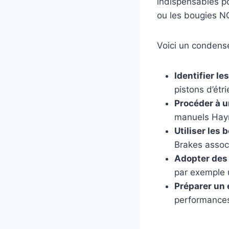
indispensables po
ou les bougies N
Voici un condensé
Identifier l
pistons d’étri
Procéder à u
manuels Hayn
Utiliser les 
Brakes associ
Adopter des
par exemple 
Préparer un 
performances