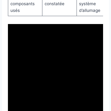
composants
constatée
système
usés
d’allumage