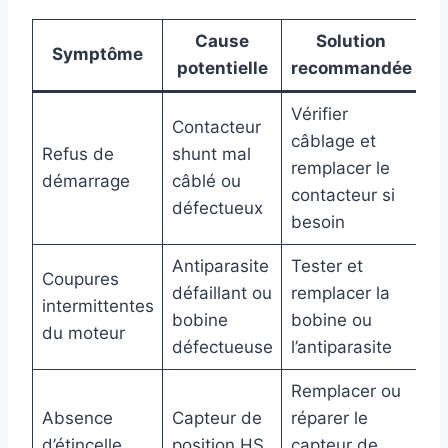
Cause
Solution
Symptôme
potentielle
recommandée
Vérifier
Contacteur
câblage et
Refus de
shunt mal
remplacer le
démarrage
câblé ou
contacteur si
défectueux
besoin
Antiparasite
Tester et
Coupures
défaillant ou
remplacer la
intermittentes
bobine
bobine ou
du moteur
défectueuse
l’antiparasite
Remplacer ou
Absence
Capteur de
réparer le
d’étincelle
position HS
capteur de