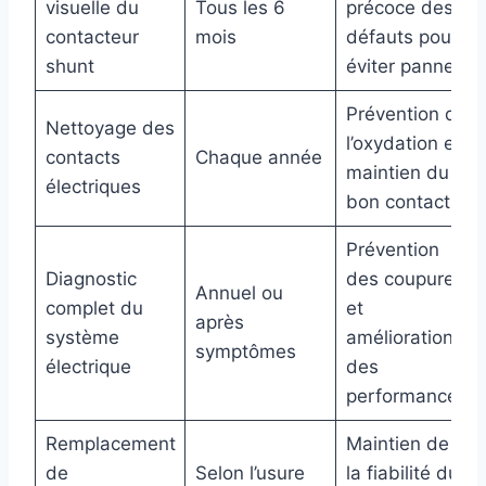
visuelle du
Tous les 6
précoce des
contacteur
mois
défauts pour
shunt
éviter pannes
Prévention de
Nettoyage des
l’oxydation et
contacts
Chaque année
maintien du
électriques
bon contact
Prévention
Diagnostic
des coupures
Annuel ou
complet du
et
après
système
améliorations
symptômes
électrique
des
performances
Remplacement
Maintien de
de
Selon l’usure
la fiabilité du