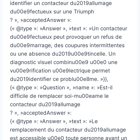
identifier un contacteur du2019allumage
du00e9fectueux sur une Triumph
? », »acceptedAnswer »:
{« @type »: »Answer », »text »: »Un contacteur
du00e9fectueux peut provoquer un refus de
du00e9marrage, des coupures intermittentes
ou une absence du2019u00e9tincelle. Un
diagnostic visuel combinu00e9 u00e0 une
vu00e9rification u00e9lectrique permet
du2019identifier ce problu00e8me. »}},
{« @type »: »Question », »name »: »Est-il
difficile de remplacer soi-mu00eame le
contacteur du2019allumage
? », »acceptedAnswer »:
{« @type »: »Answer », »text »: »Le
remplacement du contacteur du2019allumage
est accessible u00e0 toute personne ayant un