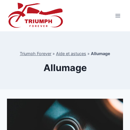
Aller
au
contenu
Triumph Forever
»
Aide et astuces
»
Allumage
Allumage