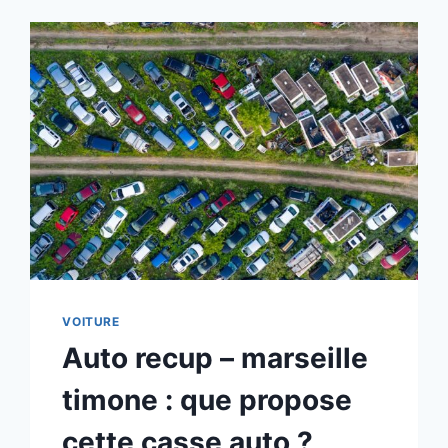
VOITURE
Auto recup – marseille
timone : que propose
cette casse auto ?