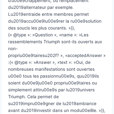
d’u00e9chappement, ou remplacement
du2019alternateur par exemple.
Lu2019entraide entre membres permet
du2019accu00e9lu00e9rer la ru00e9solution
des soucis les plus courants. »}},
{« @type »: »Question », »name »: »Les
rassemblements Triumph sont-ils ouverts aux
non-
propriu00e9tairesu202f? », »acceptedAnswer »
:{« @type »: »Answer », »text »: »Oui, de
nombreuses manifestations sont ouvertes
u00e0 tous les passionnu00e9s, quu2019ils
soient du00e9ju00e0 propriu00e9taires ou
simplement attiru00e9s par lu2019univers
Triumph. Cela permet de
su2019impru00e9gner de lu2019ambiance
avant du2019investir dans un modu00e8le. »}},