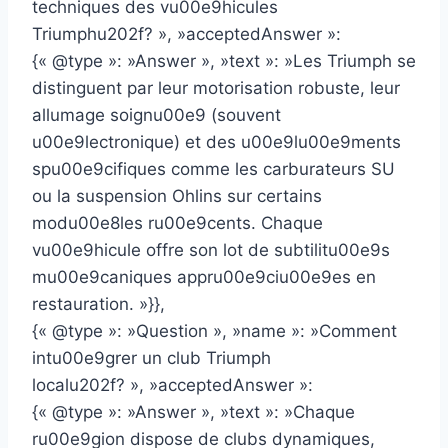
techniques des vu00e9hicules
Triumphu202f? », »acceptedAnswer »:
{« @type »: »Answer », »text »: »Les Triumph se
distinguent par leur motorisation robuste, leur
allumage soignu00e9 (souvent
u00e9lectronique) et des u00e9lu00e9ments
spu00e9cifiques comme les carburateurs SU
ou la suspension Ohlins sur certains
modu00e8les ru00e9cents. Chaque
vu00e9hicule offre son lot de subtilitu00e9s
mu00e9caniques appru00e9ciu00e9es en
restauration. »}},
{« @type »: »Question », »name »: »Comment
intu00e9grer un club Triumph
localu202f? », »acceptedAnswer »:
{« @type »: »Answer », »text »: »Chaque
ru00e9gion dispose de clubs dynamiques,