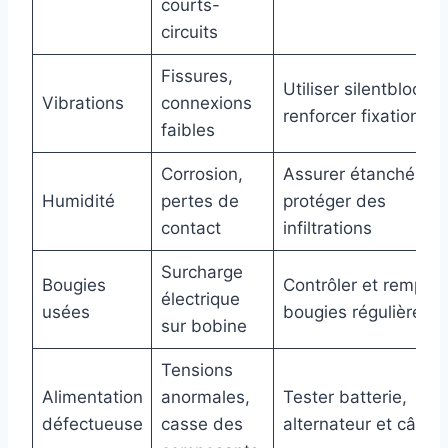
courts-
circuits
Fissures,
Utiliser silentblocs,
Vibrations
connexions
renforcer fixation
faibles
Corrosion,
Assurer étanchéité,
Humidité
pertes de
protéger des
contact
infiltrations
Surcharge
Bougies
Contrôler et remplac
électrique
usées
bougies régulièreme
sur bobine
Tensions
Alimentation
anormales,
Tester batterie,
défectueuse
casse des
alternateur et câbla