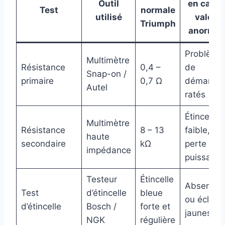
Outil
en cas d
Test
normale
utilisé
valeur
Triumph
anormal
Problème
Multimètre
Résistance
0,4 –
de
Snap-on /
primaire
0,7 Ω
démarrag
Autel
ratés
Étincelle
Multimètre
Résistance
8 – 13
faible,
haute
secondaire
kΩ
perte de
impédance
puissanc
Testeur
Étincelle
Absence
Test
d’étincelle
bleue
ou éclats
d’étincelle
Bosch /
forte et
jaunes
NGK
régulière