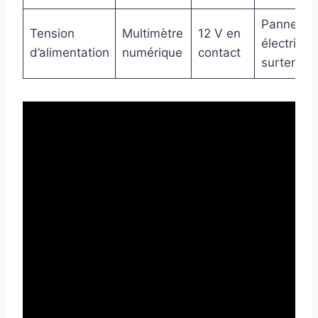
Panne
Tension
Multimètre
12 V en
électrique
d’alimentation
numérique
contact
surtensio