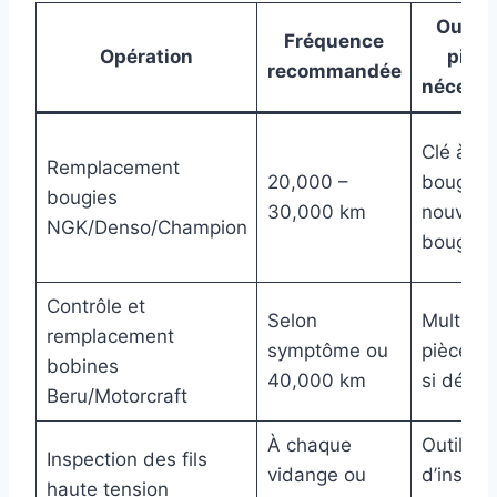
Outils
Fréquence
Opération
pièc
recommandée
nécessa
Clé à
Remplacement
20,000 –
bougie,
bougies
30,000 km
nouvelle
NGK/Denso/Champion
bougie
Contrôle et
Selon
Multimèt
remplacement
symptôme ou
pièce n
bobines
40,000 km
si défail
Beru/Motorcraft
À chaque
Outils
Inspection des fils
vidange ou
d’inspec
haute tension