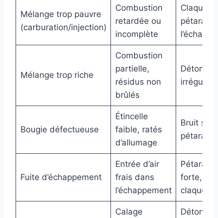
Combustion
Claqueme
Mélange trop pauvre
retardée ou
pétarade
(carburation/injection)
incomplète
l’échapp
Combustion
partielle,
Détonati
Mélange trop riche
résidus non
irrégulièr
brûlés
Étincelle
Bruit sec,
Bougie défectueuse
faible, ratés
pétarade
d’allumage
Entrée d’air
Pétarade
Fuite d’échappement
frais dans
forte,
l’échappement
claqueme
Calage
Détonati