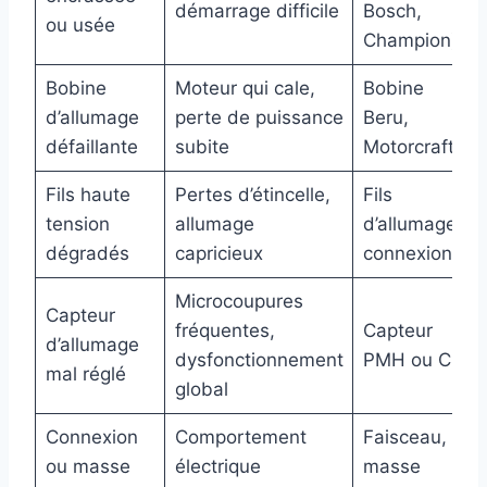
démarrage difficile
Bosch,
ou usée
Champion)
Bobine
Moteur qui cale,
Bobine
d’allumage
perte de puissance
Beru,
défaillante
subite
Motorcraft
Fils haute
Pertes d’étincelle,
Fils
tension
allumage
d’allumage,
dégradés
capricieux
connexions
Microcoupures
Capteur
fréquentes,
Capteur
d’allumage
dysfonctionnement
PMH ou CDI
mal réglé
global
Connexion
Comportement
Faisceau,
ou masse
électrique
masse