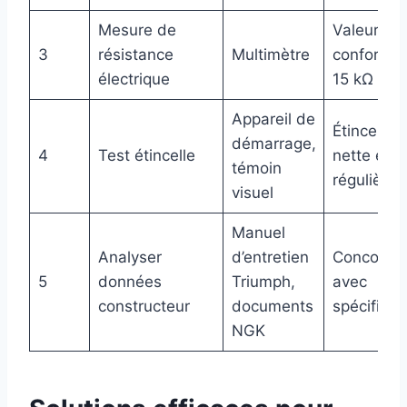
Mesure de
Valeur
3
résistance
Multimètre
conforme 
électrique
15 kΩ
Appareil de
Étincelle
démarrage,
4
Test étincelle
nette et
témoin
régulière
visuel
Manuel
Analyser
d’entretien
Concorda
5
données
Triumph,
avec
constructeur
documents
spécificat
NGK