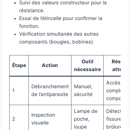
Suivi des valeurs constructeur pour la
résistance.
Essai de l’étincelle pour confirmer la
fonction.
Vérification simultanée des autres
composants (bougies, bobines).
Outil
Résulta
Étape
Action
nécessaire
attend
Accès
Débranchement
Manuel,
1
complet a
de l’antiparasite
sécurité
composan
Lampe de
Détection
Inspection
2
poche,
fissures o
visuelle
loupe
brûlures