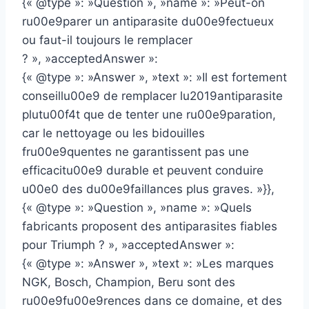
{« @type »: »Question », »name »: »Peut-on
ru00e9parer un antiparasite du00e9fectueux
ou faut-il toujours le remplacer
? », »acceptedAnswer »:
{« @type »: »Answer », »text »: »Il est fortement
conseillu00e9 de remplacer lu2019antiparasite
plutu00f4t que de tenter une ru00e9paration,
car le nettoyage ou les bidouilles
fru00e9quentes ne garantissent pas une
efficacitu00e9 durable et peuvent conduire
u00e0 des du00e9faillances plus graves. »}},
{« @type »: »Question », »name »: »Quels
fabricants proposent des antiparasites fiables
pour Triumph ? », »acceptedAnswer »:
{« @type »: »Answer », »text »: »Les marques
NGK, Bosch, Champion, Beru sont des
ru00e9fu00e9rences dans ce domaine, et des