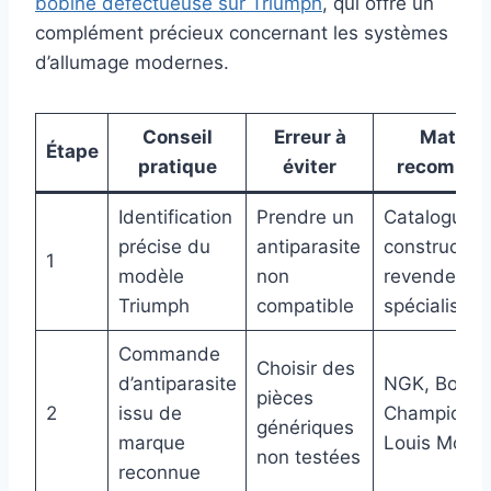
bobine défectueuse sur Triumph
, qui offre un
complément précieux concernant les systèmes
d’allumage modernes.
Conseil
Erreur à
Matérie
Étape
pratique
éviter
recomma
Identification
Prendre un
Catalogue
précise du
antiparasite
constructeu
1
modèle
non
revendeur
Triumph
compatible
spécialisé
Commande
Choisir des
d’antiparasite
NGK, Bosch
pièces
2
issu de
Champion, B
génériques
marque
Louis Moto
non testées
reconnue