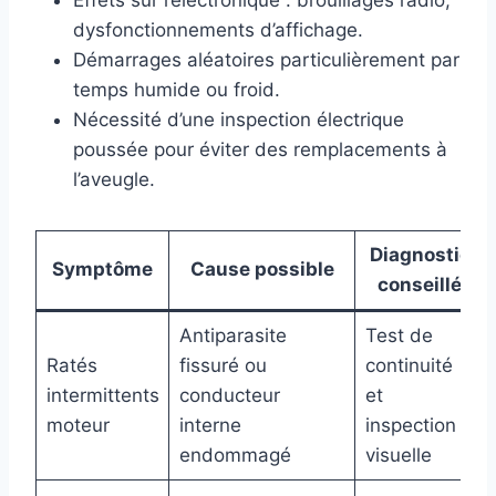
Effets sur l’électronique : brouillages radio,
dysfonctionnements d’affichage.
Démarrages aléatoires particulièrement par
temps humide ou froid.
Nécessité d’une inspection électrique
poussée pour éviter des remplacements à
l’aveugle.
Diagnostic
Symptôme
Cause possible
conseillé
Antiparasite
Test de
Ratés
fissuré ou
continuité
intermittents
conducteur
et
moteur
interne
inspection
endommagé
visuelle