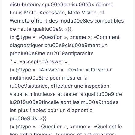
distributeurs spu00e9cialisu00e9s comme
Louis Moto, Accossato, Moto Vision, et
Wemoto offrent des modu00e8les compatibles
de haute qualitu00e9. »}},
{« @type »: »Question », »name »: »Comment
diagnostiquer pru00e9cisu00e9ment un
problu00e8me du2019antiparasite
? », »acceptedAnswer »:
{« @type »: »Answer », »text »: »Utiliser un
multimu00e8tre pour mesurer la
ru00e9sistance, effectuer une inspection
visuelle minutieuse et tester la qualitu00e9 de
lu2019u00e9tincelle sont les mu00e9thodes
les plus fiables pour un diagnostic
pru00e9cis. »}},
{« @type »: »Question », »name »: »Quel est le
lien entre bougies, bobines et antiparasites