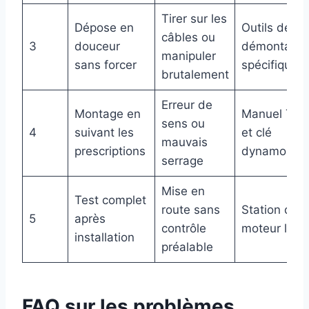
Tirer sur les
Dépose en
Outils de
câbles ou
3
douceur
démontage
manipuler
sans forcer
spécifiques
brutalement
Erreur de
Montage en
Manuel Tri
sens ou
4
suivant les
et clé
mauvais
prescriptions
dynamométr
serrage
Mise en
Test complet
route sans
Station de t
5
après
contrôle
moteur légè
installation
préalable
FAQ sur les problèmes