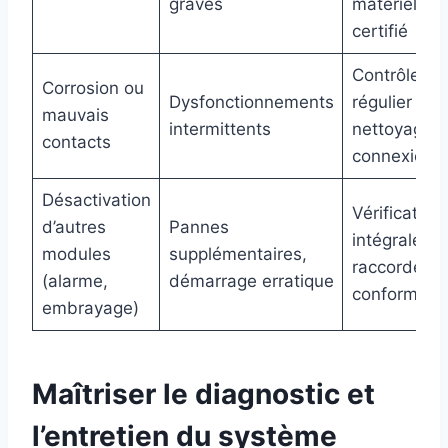
graves
matériel
certifié
Contrôle
Corrosion ou
Dysfonctionnements
régulier et
mauvais
intermittents
nettoyage 
contacts
connexions
Désactivation
Vérification
d’autres
Pannes
intégrale et
modules
supplémentaires,
raccordeme
(alarme,
démarrage erratique
conformes
embrayage)
Maîtriser le diagnostic et
l’entretien du système