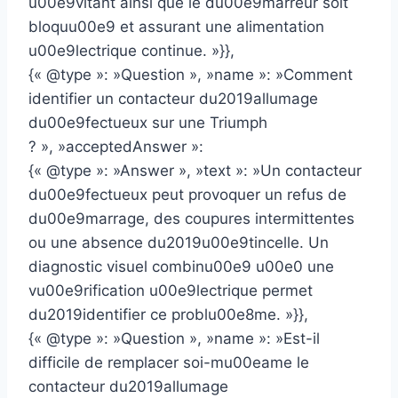
u00e9vitant ainsi que le du00e9marreur soit
bloquu00e9 et assurant une alimentation
u00e9lectrique continue. »}},
{« @type »: »Question », »name »: »Comment
identifier un contacteur du2019allumage
du00e9fectueux sur une Triumph
? », »acceptedAnswer »:
{« @type »: »Answer », »text »: »Un contacteur
du00e9fectueux peut provoquer un refus de
du00e9marrage, des coupures intermittentes
ou une absence du2019u00e9tincelle. Un
diagnostic visuel combinu00e9 u00e0 une
vu00e9rification u00e9lectrique permet
du2019identifier ce problu00e8me. »}},
{« @type »: »Question », »name »: »Est-il
difficile de remplacer soi-mu00eame le
contacteur du2019allumage