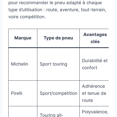
pour recommander le pneu adapté à chaque
type d’utilisation : route, aventure, tout-terrain,
voire compétition.
Avantages
Marque
Type de pneu
clés
r
U
Durabilité et
q
Michelin
Sport touring
confort
l
d
Adhérence
C
Pirelli
Sport/compétition
et tenue de
s
route
ci
Polyvalence,
V
Touring all-