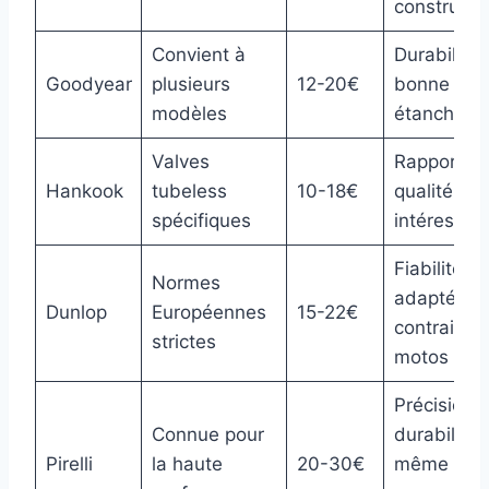
constructe
Convient à
Durabilité 
Goodyear
plusieurs
12-20€
bonne
modèles
étanchéité
Valves
Rapport
Hankook
tubeless
10-18€
qualité-pri
spécifiques
intéressan
Fiabilité
Normes
adaptée a
Dunlop
Européennes
15-22€
contrainte
strictes
motos
Précision e
Connue pour
durabilité
Pirelli
la haute
20-30€
même en