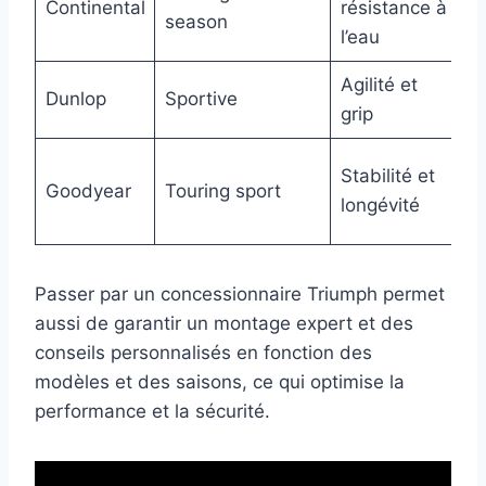
Continental
résistance à
c
season
l’eau
h
Agilité et
Pi
Dunlop
Sportive
grip
s
R
Stabilité et
Goodyear
Touring sport
v
longévité
u
Passer par un concessionnaire Triumph permet
aussi de garantir un montage expert et des
conseils personnalisés en fonction des
modèles et des saisons, ce qui optimise la
performance et la sécurité.