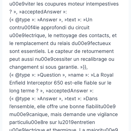
u00e9viter les coupures moteur intempestives
? », »acceptedAnswer »:
{« @type »: »Answer », »text »: »Un
contru00f4le approfondi du circuit
u00e9lectrique, le nettoyage des contacts, et
le remplacement du relais du00e9fectueux
sont essentiels. Le capteur de retournement
peut aussi nu00e9cessiter un recalibrage ou
changement si sous garantie. »}},
{« @type »: »Question », »name »: »La Royal
Enfield Interceptor 650 est-elle fiable sur le
long terme ? », »acceptedAnswer »:
{« @type »: »Answer », »text »: »Dans
l’ensemble, elle offre une bonne fiabilitu00e9
mu00e9canique, mais demande une vigilance
particuliu00e8re sur lu2019entretien
u00e9lectrique et thermique. La majoritu00e9