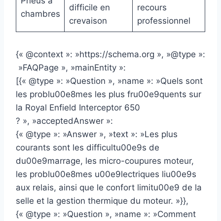
Pneus à
difficile en
recours
chambres
crevaison
professionnel
{« @context »: »https://schema.org », »@type »:
»FAQPage », »mainEntity »:
[{« @type »: »Question », »name »: »Quels sont
les problu00e8mes les plus fru00e9quents sur
la Royal Enfield Interceptor 650
? », »acceptedAnswer »:
{« @type »: »Answer », »text »: »Les plus
courants sont les difficultu00e9s de
du00e9marrage, les micro-coupures moteur,
les problu00e8mes u00e9lectriques liu00e9s
aux relais, ainsi que le confort limitu00e9 de la
selle et la gestion thermique du moteur. »}},
{« @type »: »Question », »name »: »Comment