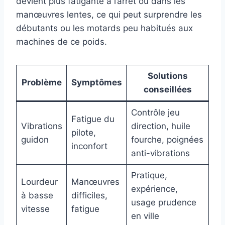
devient plus fatigante à l’arrêt ou dans les
manœuvres lentes, ce qui peut surprendre les
débutants ou les motards peu habitués aux
machines de ce poids.
Solutions
Problème
Symptômes
conseillées
Contrôle jeu
Fatigue du
Vibrations
direction, huile
pilote,
guidon
fourche, poignées
inconfort
anti-vibrations
Pratique,
Lourdeur
Manœuvres
expérience,
à basse
difficiles,
usage prudence
vitesse
fatigue
en ville