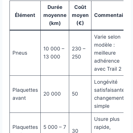
Durée
Coût
Élément
moyenne
moyen
Commentaire
(km)
(€)
Varie selon
modèle :
10 000 –
230 –
Pneus
meilleure
13 000
250
adhérence
avec Trail 2
Longévité
Plaquettes
satisfaisante,
20 000
50
avant
changement
simple
Usure plus
Plaquettes
5 000 – 7
rapide,
30