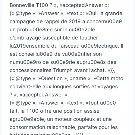
Bonneville T100 ? », »acceptedAnswer »:
{« @type »: »Answer », »text »: »Oui, la grande
campagne de rappel de 2019 a concernu00e9
un problu00e8me sur le cu00e2ble
d’embrayage susceptible de toucher
lu2019ensemble du faisceau u00e9lectrique. Il
est conseillu00e9 de vu00e9rifier son
numu00e9ro de su00e9rie aupru00e8s des
concessionnaires Triumph avant l’achat. »}},
{« @type »: »Question », »name »: »Cette moto
convient-elle aux longues sorties et voyages
? », »acceptedAnswer »:
{« @type »: »Answer », »text »: »Tout u00e0
fait, la T100 offre une position assise
agru00e9able, un moteur coupleux et une
consommation raisonnable, parfaite pour les