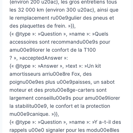
(environ 200 u20ac), les gros entretiens tous
les 32 000 km (environ 300 u20ac), ainsi que
le remplacement ru00e9gulier des pneus et
des plaquettes de frein. »}},
{« @type »: »Question », »name »: »Quels
accessoires sont recommandu00e9s pour
amu00e9liorer le confort de la T100
? », »acceptedAnswer »:
{« @type »: »Answer », »text »: »Un kit
amortisseurs arriu00e8re Fox, des
poignu00e9es plus u00e9paisses, un sabot
moteur et des protu00e8ge-carters sont
largement conseillu00e9s pour amu00e9liorer
la stabilitu00e9, le confort et la protection
mu00e9canique. »}},
{« @type »: »Question », »name »: »Y a-t-il des
rappels u00e0 signaler pour les modu00e8les