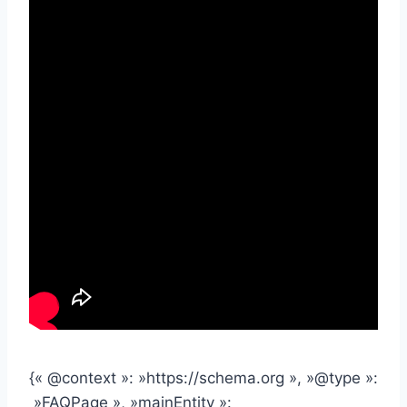
{« @context »: »https://schema.org », »@type »:
»FAQPage », »mainEntity »: