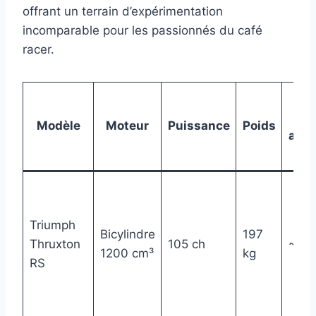
offrant un terrain d’expérimentation
incomparable pour les passionnés du café
racer.
Modèle
Moteur
Puissance
Poids
appr
Triumph
Bicylindre
197
Thruxton
105 ch
~ 18
1200 cm³
kg
RS