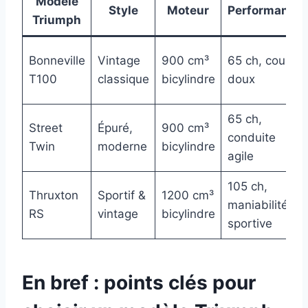
Modèle
Style
Moteur
Performance
Triumph
Bonneville
Vintage
900 cm³
65 ch, couple
T100
classique
bicylindre
doux
65 ch,
Street
Épuré,
900 cm³
conduite
Twin
moderne
bicylindre
agile
105 ch,
Thruxton
Sportif &
1200 cm³
maniabilité
RS
vintage
bicylindre
sportive
En bref : points clés pour