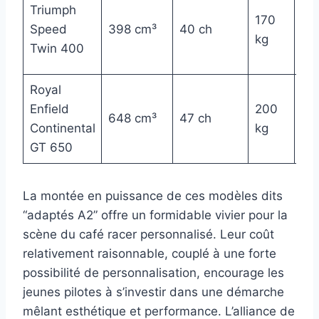
Triumph
~ 
170
Speed
398 cm³
40 ch
70
kg
Twin 400
€
Royal
~ 
Enfield
200
648 cm³
47 ch
70
Continental
kg
€
GT 650
La montée en puissance de ces modèles dits
“adaptés A2” offre un formidable vivier pour la
scène du café racer personnalisé. Leur coût
relativement raisonnable, couplé à une forte
possibilité de personnalisation, encourage les
jeunes pilotes à s’investir dans une démarche
mêlant esthétique et performance. L’alliance de