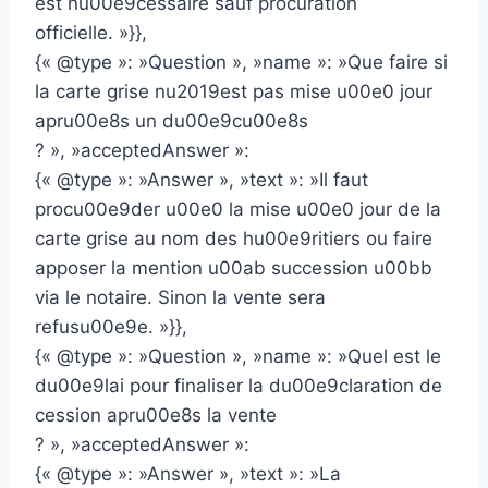
est nu00e9cessaire sauf procuration
officielle. »}},
{« @type »: »Question », »name »: »Que faire si
la carte grise nu2019est pas mise u00e0 jour
apru00e8s un du00e9cu00e8s
? », »acceptedAnswer »:
{« @type »: »Answer », »text »: »Il faut
procu00e9der u00e0 la mise u00e0 jour de la
carte grise au nom des hu00e9ritiers ou faire
apposer la mention u00ab succession u00bb
via le notaire. Sinon la vente sera
refusu00e9e. »}},
{« @type »: »Question », »name »: »Quel est le
du00e9lai pour finaliser la du00e9claration de
cession apru00e8s la vente
? », »acceptedAnswer »:
{« @type »: »Answer », »text »: »La