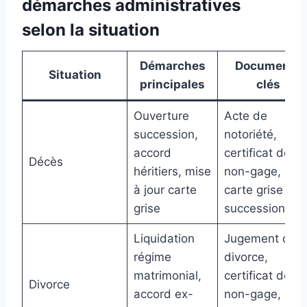
démarches administratives
selon la situation
Démarches
Documents
Situation
principales
clés
Ouverture
Acte de
succession,
notoriété,
accord
certificat de
Décès
héritiers, mise
non-gage,
à jour carte
carte grise «
grise
succession »
Liquidation
Jugement de
régime
divorce,
matrimonial,
certificat de
Divorce
accord ex-
non-gage,