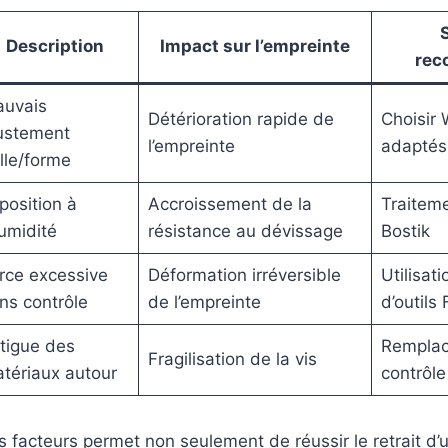
Description
Impact sur l’empreinte
rec
uvais
Détérioration rapide de
Choisir 
ustement
l’empreinte
adaptés
ille/forme
position à
Accroissement de la
Traiteme
humidité
résistance au dévissage
Bostik
rce excessive
Déformation irréversible
Utilisat
ns contrôle
de l’empreinte
d’outils
tigue des
Remplac
Fragilisation de la vis
tériaux autour
contrôle
s facteurs permet non seulement de réussir le retrait d’u