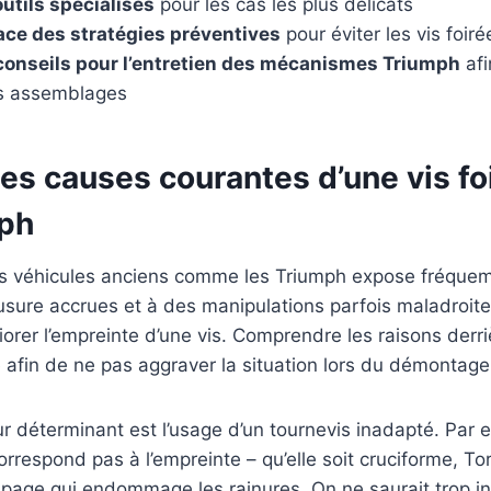
outils spécialisés
pour les cas les plus délicats
ace des stratégies préventives
pour éviter les vis foiré
 conseils pour l’entretien des mécanismes Triumph
afi
es assemblages
 les causes courantes d’une vis fo
ph
 véhicules anciens comme les Triumph expose fréquem
usure accrues et à des manipulations parfois maladroite
orer l’empreinte d’une vis. Comprendre les raisons derr
 afin de ne pas aggraver la situation lors du démontage
r déterminant est l’usage d’un tournevis inadapté. Par e
correspond pas à l’empreinte – qu’elle soit cruciforme, To
age qui endommage les rainures. On ne saurait trop ins