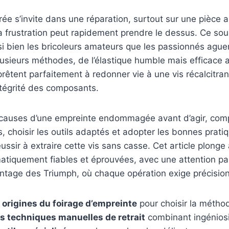
irée s’invite dans une réparation, surtout sur une pièce 
a frustration peut rapidement prendre le dessus. Ce souci
si bien les bricoleurs amateurs que les passionnés aguer
usieurs méthodes, de l’élastique humble mais efficace 
prêtent parfaitement à redonner vie à une vis récalcitra
ntégrité des composants.
causes d’une empreinte endommagée avant d’agir, com
, choisir les outils adaptés et adopter les bonnes prati
éussir à extraire cette vis sans casse. Cet article plong
tiquement fiables et éprouvées, avec une attention par
ntage des Triumph, où chaque opération exige précision
s origines du foirage d’empreinte
pour choisir la métho
s techniques manuelles de retrait
combinant ingéniosit