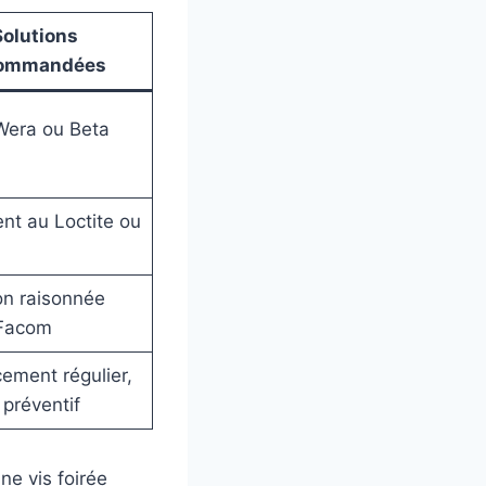
Solutions
ommandées
Wera ou Beta
nt au Loctite ou
ion raisonnée
 Facom
ement régulier,
 préventif
ne vis foirée