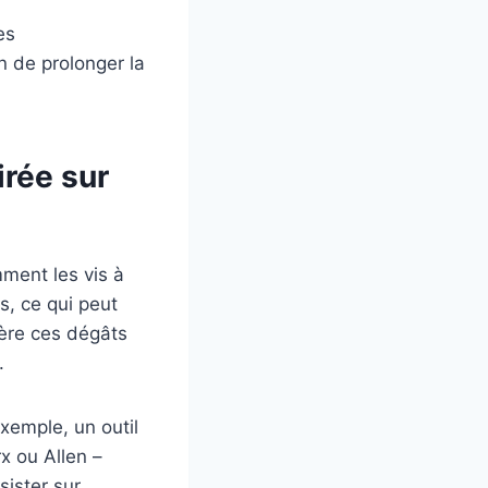
es
n de prolonger la
irée sur
ment les vis à
s, ce qui peut
ière ces dégâts
.
xemple, un outil
rx ou Allen –
ister sur