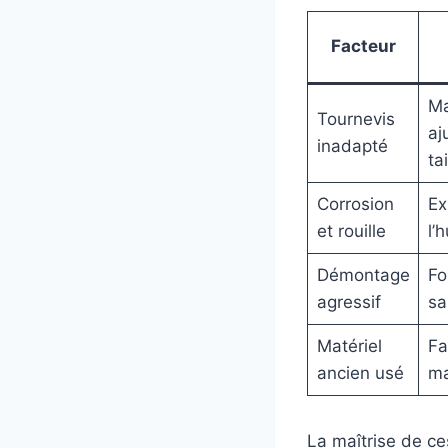
Facteur
Ma
Tournevis
aj
inadapté
ta
Corrosion
Ex
et rouille
l’
Démontage
Fo
agressif
sa
Matériel
Fa
ancien usé
ma
La maîtrise de ce