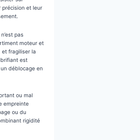
précision et leur
ssement.
 n’est pas
rtiment moteur et
t fragiliser la
brifiant est
nt un déblocage en
portant ou mal
ne empreinte
apage ou du
mbinant rigidité