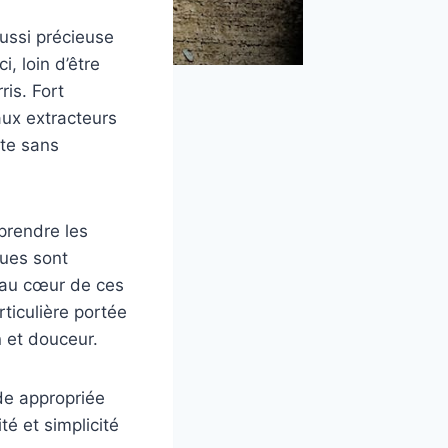
aussi précieuse
, loin d’être
ris. Fort
aux extracteurs
nte sans
prendre les
ques sont
e au cœur de ces
ticulière portée
 et douceur.
de appropriée
é et simplicité