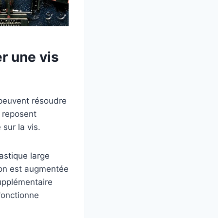
r une vis
 peuvent résoudre
 reposent
sur la vis.
lastique large
ction est augmentée
upplémentaire
fonctionne