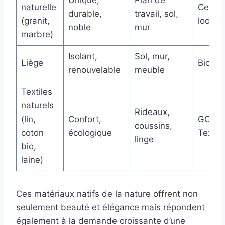
Unique,
Plan de
naturelle
Certifi
durable,
travail, sol,
(granit,
locale
noble
mur
marbre)
Isolant,
Sol, mur,
Liège
Biodég
renouvelable
meuble
Textiles
naturels
Rideaux,
(lin,
Confort,
GOTS,
coussins,
coton
écologique
Tex
linge
bio,
laine)
Ces matériaux natifs de la nature offrent non
seulement beauté et élégance mais répondent
également à la demande croissante d’une