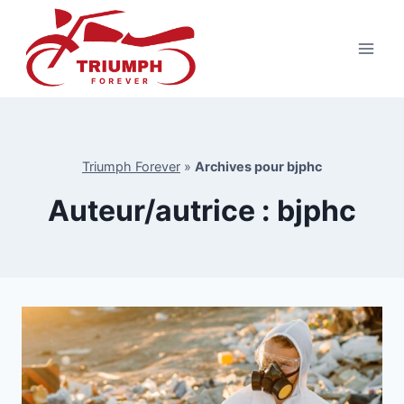
Aller
au
contenu
Triumph Forever
»
Archives pour bjphc
Auteur/autrice : bjphc