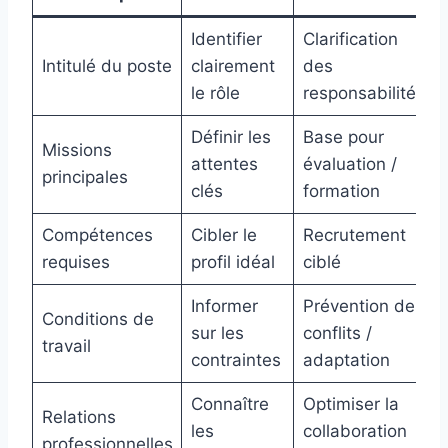
Identifier
Clarification
Intitulé du poste
clairement
des
le rôle
responsabilités
Définir les
Base pour
Missions
attentes
évaluation /
principales
clés
formation
Compétences
Cibler le
Recrutement
requises
profil idéal
ciblé
Informer
Prévention des
Conditions de
sur les
conflits /
travail
contraintes
adaptation
Connaître
Optimiser la
Relations
les
collaboration
professionnelles