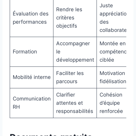
Juste
Rendre les
Évaluation des
appréciation
critères
performances
des
objectifs
collaborateurs
Accompagner
Montée en
Formation
le
compétences
développement
ciblée
Faciliter les
Motivation et
Mobilité interne
parcours
fidélisation
Clarifier
Cohésion
Communication
attentes et
d’équipe
RH
responsabilités
renforcée