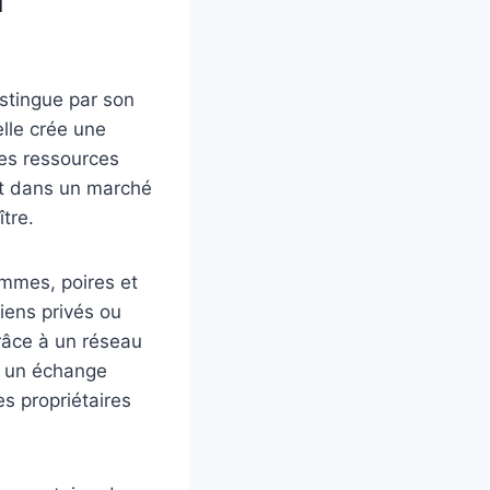
a
stingue par son
elle crée une
des ressources
nt dans un marché
tre.
ommes, poires et
iens privés ou
Grâce à un réseau
ée un échange
s propriétaires