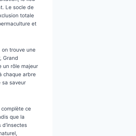
. Le socle de
xclusion totale
permaculture et
, on trouve une
r, Grand
e un rôle majeur
 à chaque arbre
e sa saveur
, complète ce
ndis que la
s d’insectes
naturel,