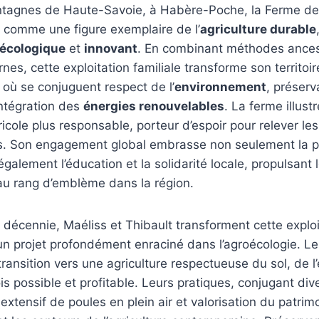
tagnes de Haute-Savoie, à Habère-Poche, la Ferme d
comme une figure exemplaire de l’
agriculture durable
écologique
et
innovant
. En combinant méthodes ances
es, cette exploitation familiale transforme son territoi
t où se conjuguent respect de l’
environnement
, préserv
intégration des
énergies renouvelables
. La ferme illustr
ricole plus responsable, porteur d’espoir pour relever les
ls. Son engagement global embrasse non seulement la p
également l’éducation et la solidarité locale, propulsant
 rang d’emblème dans la région.
 décennie, Maéliss et Thibault transforment cette exploi
 un projet profondément enraciné dans l’agroécologie. 
ransition vers une agriculture respectueuse du sol, de l
ois possible et profitable. Leurs pratiques, conjugant div
extensif de poules en plein air et valorisation du patrim