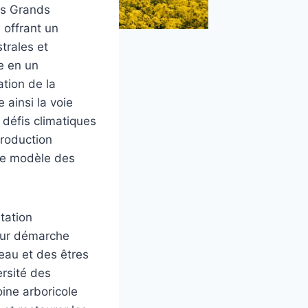
es Grands
, offrant un
trales et
re en un
ation de la
e ainsi la voie
 défis climatiques
roduction
 le modèle des
tation
Leur démarche
’eau et des êtres
ersité des
oine arboricole