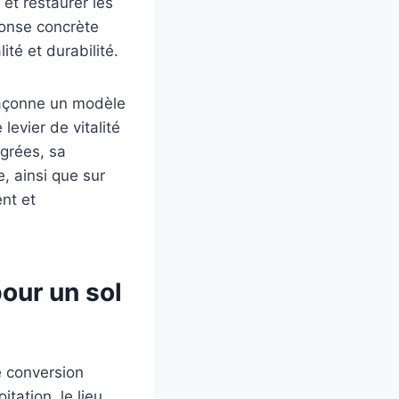
 et restaurer les
ponse concrète
té et durabilité.
façonne un modèle
levier de vitalité
égrées, sa
e, ainsi que sur
nt et
our un sol
 conversion
tation, le lieu