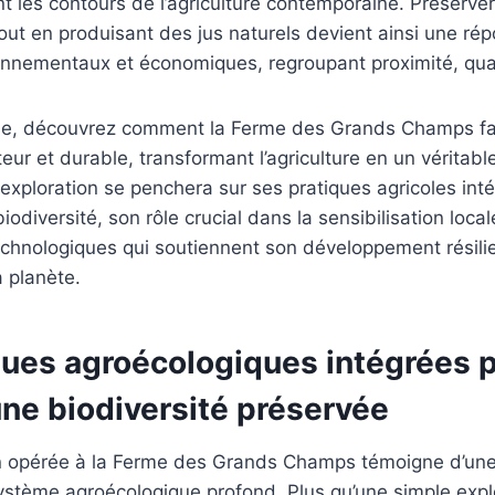
nt les contours de l’agriculture contemporaine. Préserver
out en produisant des jus naturels devient ainsi une ré
nnementaux et économiques, regroupant proximité, quali
ticle, découvrez comment la Ferme des Grands Champs 
ur et durable, transformant l’agriculture en un véritable 
e exploration se penchera sur ses pratiques agricoles int
biodiversité, son rôle crucial dans la sensibilisation local
echnologiques qui soutiennent son développement résilie
 planète.
ques agroécologiques intégrées p
une biodiversité préservée
n opérée à la Ferme des Grands Champs témoigne d’une
ystème agroécologique profond. Plus qu’une simple exploi