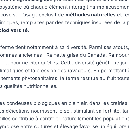
osystème où chaque élément interagit harmonieusement
pose sur l’usage exclusif de
méthodes naturelles
et l’e
imiques, remplacés par des techniques inspirées de la 
biodiversité
.
 ferme tient notamment à sa diversité. Parmi ses atouts
 pommes anciennes : Reinette grise du Canada, Rambou
ie, pour ne citer qu’elles. Cette diversité génétique jou
climatiques et la pression des ravageurs. En permettant
aitements phytosanitaires, la ferme restitue au fruit tout
 qualités nutritionnelles.
es pondeuses biologiques en plein air, dans les prairies
s déjections nourrissent le sol, stimulant sa fertilité, ta
illes contribue à contrôler naturellement les population
symbiose entre cultures et élevage favorise un équilibre 