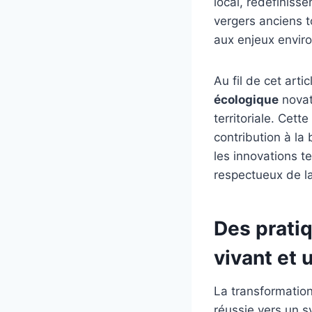
local, redéfinisse
vergers anciens t
aux enjeux enviro
Au fil de cet ar
écologique
novate
territoriale. Cett
contribution à la 
les innovations t
respectueux de la
Des prati
vivant et 
La transformatio
réussie vers un s