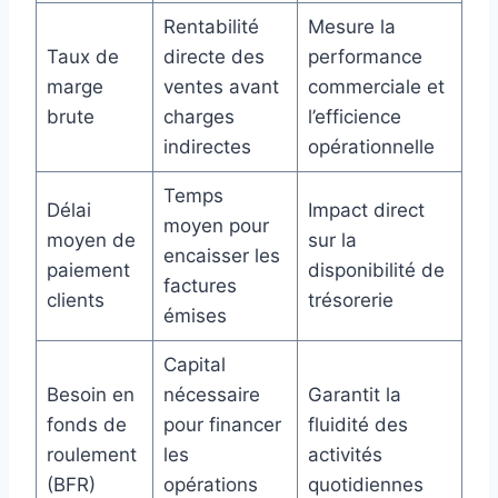
Rentabilité
Mesure la
Taux de
directe des
performance
marge
ventes avant
commerciale et
brute
charges
l’efficience
indirectes
opérationnelle
Temps
Délai
Impact direct
moyen pour
moyen de
sur la
encaisser les
paiement
disponibilité de
factures
clients
trésorerie
émises
Capital
Besoin en
nécessaire
Garantit la
fonds de
pour financer
fluidité des
roulement
les
activités
(BFR)
opérations
quotidiennes