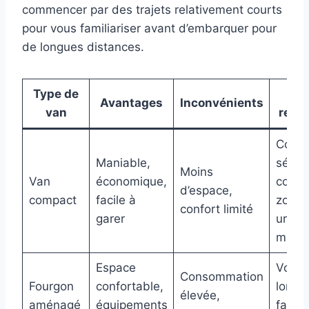
commencer par des trajets relativement courts
pour vous familiariser avant d’embarquer pour
de longues distances.
Type de
U
Avantages
Inconvénients
van
reco
Court
Maniable,
séjour
Moins
Van
économique,
coupl
d’espace,
compact
facile à
zones
confort limité
garer
urbai
mont
Espace
Voya
Consommation
Fourgon
confortable,
longs,
élevée,
aménagé
équipements
famill