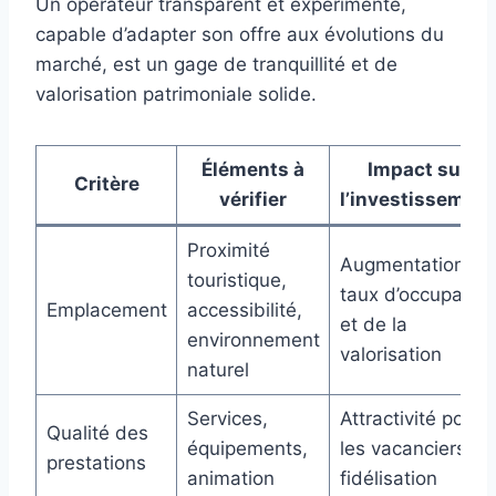
Un opérateur transparent et expérimenté,
capable d’adapter son offre aux évolutions du
marché, est un gage de tranquillité et de
valorisation patrimoniale solide.
Éléments à
Impact sur
Critère
vérifier
l’investissement
Proximité
Augmentation du
touristique,
taux d’occupation
Emplacement
accessibilité,
et de la
environnement
valorisation
naturel
Services,
Attractivité pour
Qualité des
équipements,
les vacanciers et
prestations
animation
fidélisation