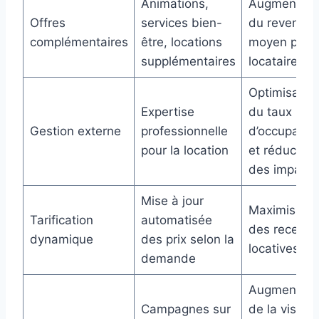
Animations,
Augmentati
Offres
services bien-
du revenu
complémentaires
être, locations
moyen par
supplémentaires
locataire
Optimisatio
Expertise
du taux
Gestion externe
professionnelle
d’occupatio
pour la location
et réduction
des impayé
Mise à jour
Maximisatio
Tarification
automatisée
des recette
dynamique
des prix selon la
locatives
demande
Augmentati
Campagnes sur
de la visibili