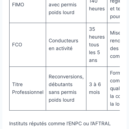
140
régleme
FIMO
avec permis
heures
et tech
poids lourd
pour co
35
Mise à j
heures
Conducteurs
renouve
FCO
tous
en activité
des
les 5
compét
ans
Formati
Reconversions,
complèt
Titre
débutants
3 à 6
qualifia
Professionnel
sans permis
mois
la condu
poids lourd
la logist
Instituts réputés comme l’ENPC ou l’AFTRAL