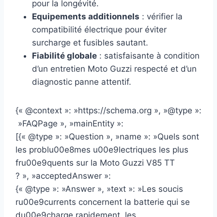
pour la longévité.
Equipements additionnels
: vérifier la
compatibilité électrique pour éviter
surcharge et fusibles sautant.
Fiabilité globale
: satisfaisante à condition
d’un entretien Moto Guzzi respecté et d’un
diagnostic panne attentif.
{« @context »: »https://schema.org », »@type »:
»FAQPage », »mainEntity »:
[{« @type »: »Question », »name »: »Quels sont
les problu00e8mes u00e9lectriques les plus
fru00e9quents sur la Moto Guzzi V85 TT
? », »acceptedAnswer »:
{« @type »: »Answer », »text »: »Les soucis
ru00e9currents concernent la batterie qui se
du00e9charge rapidement, les