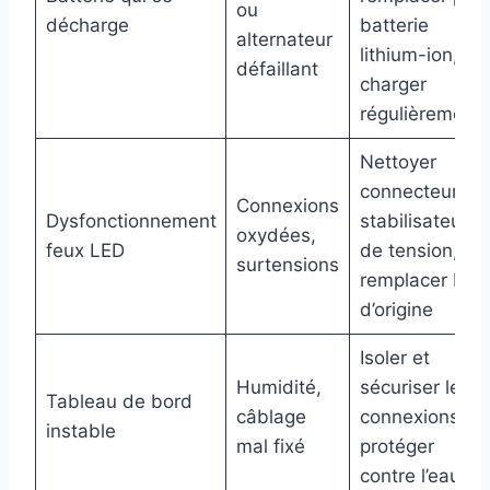
ou
décharge
batterie
alternateur
lithium-ion,
défaillant
charger
régulièrement
Nettoyer
connecteurs,
Connexions
Dysfonctionnement
stabilisateur
oxydées,
feux LED
de tension,
surtensions
remplacer LED
d’origine
Isoler et
Humidité,
sécuriser les
Tableau de bord
câblage
connexions,
instable
mal fixé
protéger
contre l’eau