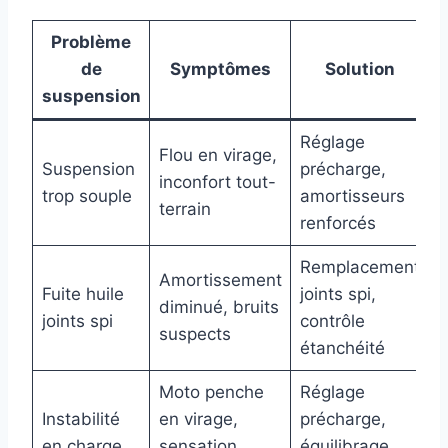
Problème
de
Symptômes
Solution
i
suspension
Réglage
1
Flou en virage,
Suspension
précharge,
8
inconfort tout-
trop souple
amortisseurs
s
terrain
renforcés
c
Remplacement
Amortissement
Fuite huile
joints spi,
1
diminué, bruits
joints spi
contrôle
2
suspects
étanchéité
Moto penche
Réglage
M
Instabilité
en virage,
précharge,
(
en charge
sensation
équilibrage