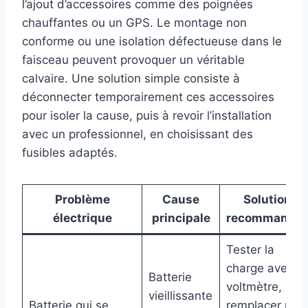
l’ajout d’accessoires comme des poignées
chauffantes ou un GPS. Le montage non
conforme ou une isolation défectueuse dans le
faisceau peuvent provoquer un véritable
calvaire. Une solution simple consiste à
déconnecter temporairement ces accessoires
pour isoler la cause, puis à revoir l’installation
avec un professionnel, en choisissant des
fusibles adaptés.
Problème
Cause
Solution
électrique
principale
recommandé
Tester la
charge avec
Batterie
voltmètre,
vieillissante
Batterie qui se
remplacer par