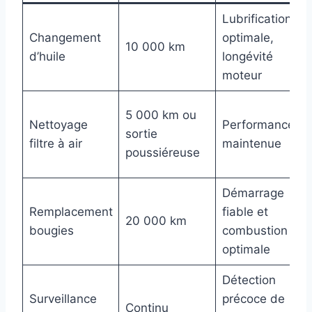
Lubrification
U
Changement
optimale,
10 000 km
d’huile
longévité
moteur
S
5 000 km ou
Nettoyage
Performance
sortie
filtre à air
maintenue
poussiéreuse
f
Démarrage
P
Remplacement
fiable et
20 000 km
bougies
combustion
d
optimale
Détection
Surveillance
précoce de
Continu