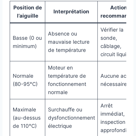
Position de
Action
Interprétation
l’aiguille
recommandé
Vérifier la
Absence ou
Basse (0 ou
sonde,
mauvaise lecture
minimum)
câblage,
de température
circuit liquide
Moteur en
Normale
température de
Aucune action
(80-95°C)
fonctionnement
nécessaire
normale
Arrêt
Maximale
Surchauffe ou
immédiat,
(au-dessus
dysfonctionnement
inspection
de 110°C)
électrique
approfondie