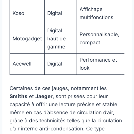
Affichage
Spo
Koso
Digital
multifonctions
cus
Digital
Cus
Personnalisable,
Motogadget
haut de
vin
compact
gamme
mod
Performance et
Con
Acewell
Digital
look
mod
Certaines de ces jauges, notamment les
Smiths
et
Jaeger
, sont prisées pour leur
capacité à offrir une lecture précise et stable
même en cas d’absence de circulation d’air,
grâce à des technicités telles que la circulation
d’air interne anti-condensation. Ce type