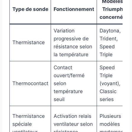
Modèles
Type de sonde
Fonctionnement
Triumph
concernés
Variation
Daytona,
progressive de
Trident,
Thermistance
résistance selon
Speed
la température
Triple
Contact
Speed
ouvert/fermé
Triple
Thermocontact
selon
(voyant),
température
Classic
seuil
series
Thermistance
Activation relais
Plusieurs
spéciale
ventilateur selon
modèles
ventilateur
résistance
modernes