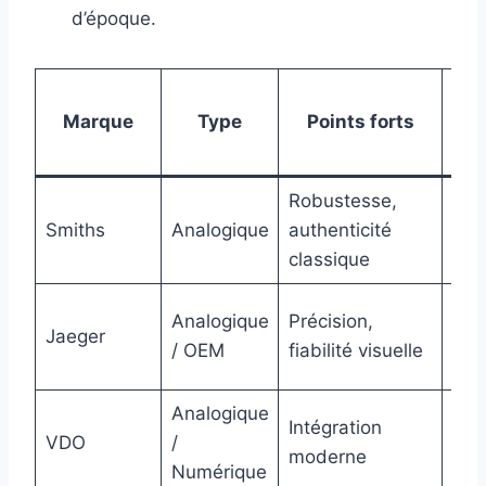
d’époque.
M
Marque
Type
Points forts
T
com
Robustesse,
Trid
Smiths
Analogique
authenticité
Day
classique
Cla
Spe
Analogique
Précision,
Jaeger
Trip
/ OEM
fiabilité visuelle
Tro
Analogique
Intégration
Mod
VDO
/
moderne
réc
Numérique