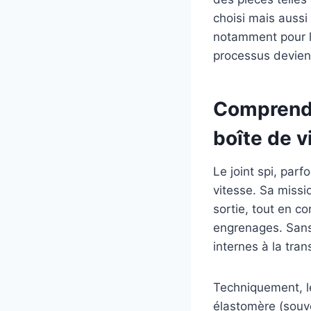
choisi mais aussi 
notamment pour l
processus devient
Comprendre
boîte de 
Le joint spi, parf
vitesse. Sa missi
sortie, tout en c
engrenages. Sans 
internes à la tran
Techniquement, le
élastomère (souve