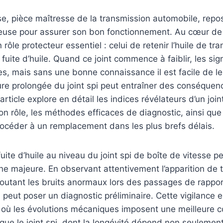
se, pièce maîtresse de la transmission automobile, repo
reuse pour assurer son bon fonctionnement. Au cœur de 
un rôle protecteur essentiel : celui de retenir l’huile de tr
fuite d’huile. Quand ce joint commence à faiblir, les si
les, mais sans une bonne connaissance il est facile de l
re prolongée du joint spi peut entraîner des conséquen
 article explore en détail les indices révélateurs d’un joi
on rôle, les méthodes efficaces de diagnostic, ainsi que
océder à un remplacement dans les plus brefs délais.
uite d’huile au niveau du joint spi de boîte de vitesse p
ne majeure. En observant attentivement l’apparition de 
outant les bruits anormaux lors des passages de rappor
 peut poser un diagnostic préliminaire. Cette vigilance e
, où les évolutions mécaniques imposent une meilleure
 que le joint spi, dont la longévité dépend non seulemen