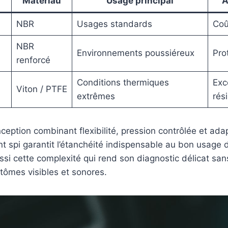
Matériau
Usage principal
A
NBR
Usages standards
Coû
NBR
Environnements poussiéreux
Pro
renforcé
Conditions thermiques
Exc
Viton / PTFE
extrêmes
rés
ception combinant flexibilité, pression contrôlée et ada
int spi garantit l’étanchéité indispensable au bon usage 
ussi cette complexité qui rend son diagnostic délicat s
tômes visibles et sonores.