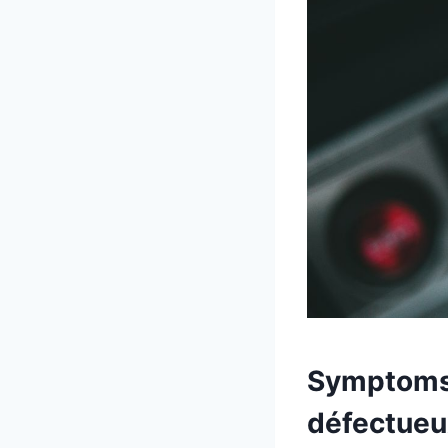
Symptoms r
défectueu