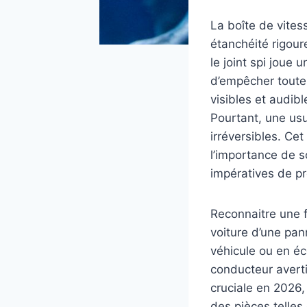
La boîte de vites
étanchéité rigou
le joint spi joue 
d’empêcher toute 
visibles et audib
Pourtant, une usu
irréversibles. Cet
l’importance de s
impératives de pr
Reconnaitre une f
voiture d’une pan
véhicule ou en éc
conducteur averti
cruciale en 2026
des pièces telles