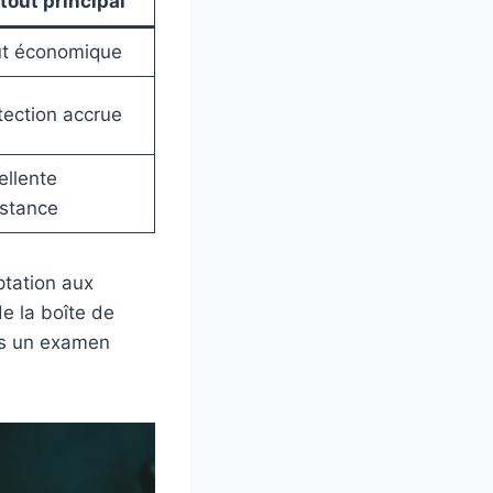
tout principal
t économique
tection accrue
ellente
istance
ptation aux
de la boîte de
ans un examen