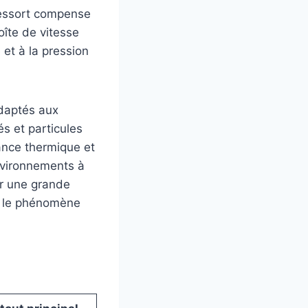
 ressort compense
oîte de vitesse
 et à la pression
adaptés aux
és et particules
tance thermique et
environnements à
ur une grande
er le phénomène