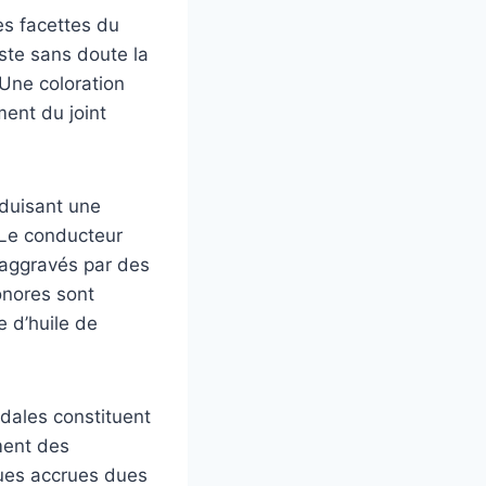
es facettes du
ste sans doute la
 Une coloration
ment du joint
aduisant une
. Le conducteur
 aggravés par des
onores sont
 d’huile de
dales constituent
ment des
ques accrues dues