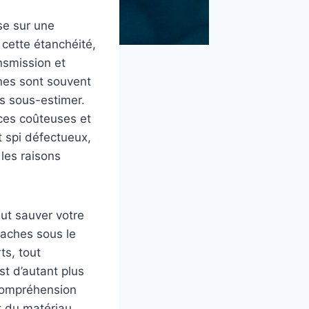
se sur une
cette étanchéité,
ansmission et
gnes sont souvent
es sous-estimer.
ces coûteuses et
nt spi défectueux,
 les raisons
eut sauver votre
taches sous le
ts, tout
st d’autant plus
 compréhension
t du matériau