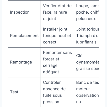
Vérifier état de
Loupe, lampe d
Inspection
l’axe, rainure
poche, chiffon 
et joint
pelucheux
Installer joint
Joint torique
Remplacement
torique neuf et
Triumph d’origin
correct
lubrifiant silicon
Remonter sans
Clé
forcer et
Remontage
dynamométriqu
serrage
graisse spéciale
adéquat
Contrôler
Banc de test
absence de
moteur,
Test
fuite sous
observation à l’
pression
nu