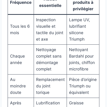
Fréquence
produits à
essentielle
privilégier
Inspection
Lampe UV,
Tous les 6
visuelle et
lubrifiant
mois
tactile du joint
silicone
et axe
Triumph
Nettoyage
Nettoyant
Chaque
complet sans
Bardahl pour
année
démontage
joints, chiffon
complet
microfibre
Au
Remplacement
Pièce d’origine
moindre
du joint
Triumph ou
doute
torique
équivalent
Après
Lubrification
Graisse