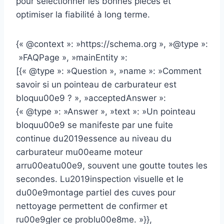
pour sélectionner les bonnes pièces et
optimiser la fiabilité à long terme.
{« @context »: »https://schema.org », »@type »:
»FAQPage », »mainEntity »:
[{« @type »: »Question », »name »: »Comment
savoir si un pointeau de carburateur est
bloquu00e9 ? », »acceptedAnswer »:
{« @type »: »Answer », »text »: »Un pointeau
bloquu00e9 se manifeste par une fuite
continue du2019essence au niveau du
carburateur mu00eame moteur
arru00eatu00e9, souvent une goutte toutes les
secondes. Lu2019inspection visuelle et le
du00e9montage partiel des cuves pour
nettoyage permettent de confirmer et
ru00e9gler ce problu00e8me. »}},