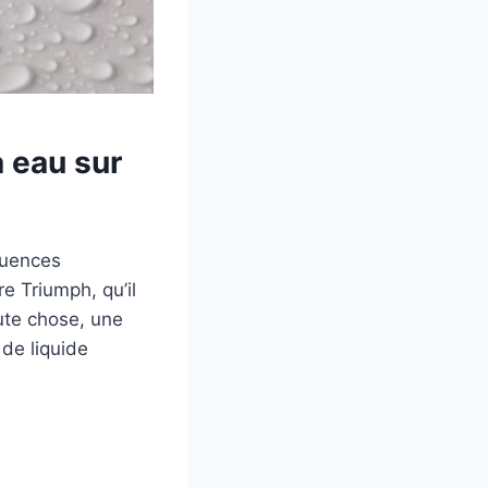
à eau sur
quences
e Triumph, qu’il
ute chose, une
de liquide