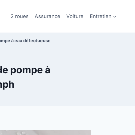
2 roues
Assurance
Voiture
Entretien
pompe à eau défectueuse
 de pompe à
mph