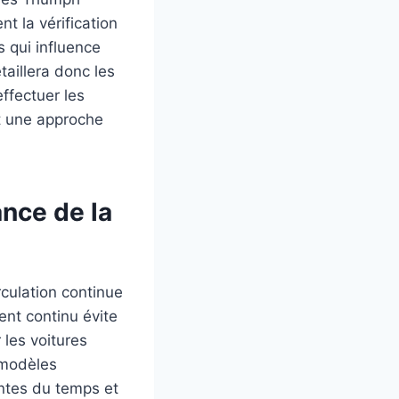
t la vérification
s qui influence
aillera donc les
ffectuer les
t une approche
nce de la
rculation continue
ent continu évite
 les voitures
 modèles
intes du temps et