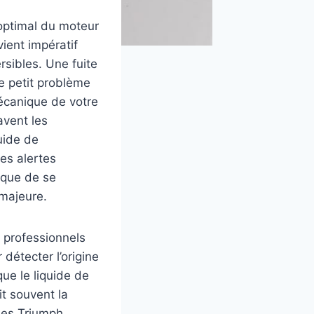
 optimal du moteur
ient impératif
sibles. Une fuite
e petit problème
écanique de votre
avent les
uide de
es alertes
sque de se
 majeure.
 professionnels
détecter l’origine
que le liquide de
it souvent la
 des Triumph