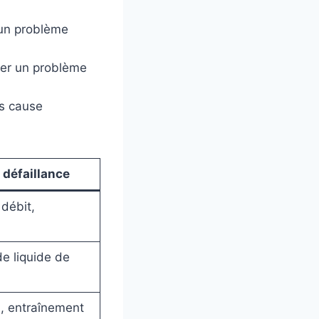
 un problème
ler un problème
ns cause
défaillance
 débit,
de liquide de
n, entraînement