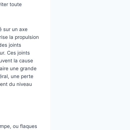
iter toute
é sur un axe
rise la propulsion
es joints
r. Ces joints
uvent la cause
 faire une grande
éral, une perte
ment du niveau
ompe, ou flaques