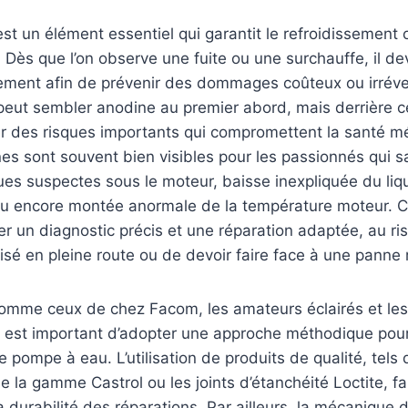
t un élément essentiel qui garantit le refroidissement
 Dès que l’on observe une fuite ou une surchauffe, il dev
dement afin de prévenir des dommages coûteux ou irréver
eut sembler anodine au premier abord, mais derrière c
r des risques importants qui compromettent la santé m
nes sont souvent bien visibles pour les passionnés qui s
ques suspectes sous le moteur, baisse inexpliquée du liq
ou encore montée anormale de la température moteur. C
r un diagnostic précis et une réparation adaptée, au ri
isé en pleine route ou de devoir faire face à une panne
comme ceux de chez Facom, les amateurs éclairés et les
 est important d’adopter une approche méthodique pour 
e pompe à eau. L’utilisation de produits de qualité, tels 
e la gamme Castrol ou les joints d’étanchéité Loctite, fa
a durabilité des réparations. Par ailleurs, la mécanique