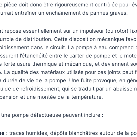
e pièce doit donc être rigoureusement contrôlée pour év
ourrait entraîner un enchaînement de pannes graves.
 repose essentiellement sur un impulseur (ou rotor) fix
ourroie de distribution. Cette disposition mécanique favo
roidissement dans le circuit. La pompe à eau comprend d
surent l’étanchéité entre le carter de pompe et le moteu
e forte usure thermique et mécanique, et deviennent so
e. La qualité des matériaux utilisés pour ces joints peut
a durée de vie de la pompe. Une fuite provoque, en gén
quide de refroidissement, qui se traduit par un abaisse
xpansion et une montée de la température.
une pompe défectueuse peuvent inclure :
es
: traces humides, dépôts blanchâtres autour de la p