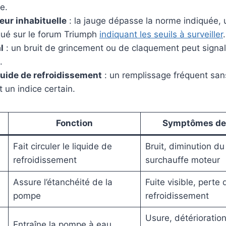
e.
ur inhabituelle
: la jauge dépasse la norme indiquée,
ué sur le forum Triumph
indiquant les seuils à surveiller
.
l
: un bruit de grincement ou de claquement peut signa
.
quide de refroidissement
: un remplissage fréquent sa
 un indice certain.
Fonction
Symptômes de 
Fait circuler le liquide de
Bruit, diminution du
refroidissement
surchauffe moteur
Assure l’étanchéité de la
Fuite visible, perte 
e
pompe
refroidissement
Usure, détérioratio
Entraîne la pompe à eau