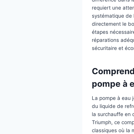
requiert une atte
systématique de l
directement le bo
étapes nécessaire
réparations adéqu
sécuritaire et éc
Comprendr
pompe à e
La pompe à eau jo
du liquide de ref
la surchauffe en 
Triumph, ce compo
classiques où la 