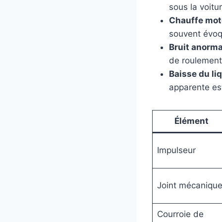
sous la voitur
Chauffe mote
souvent évoq
Bruit anorma
de roulement
Baisse du li
apparente est
Élément
Impulseur
Joint mécaniqu
Courroie de