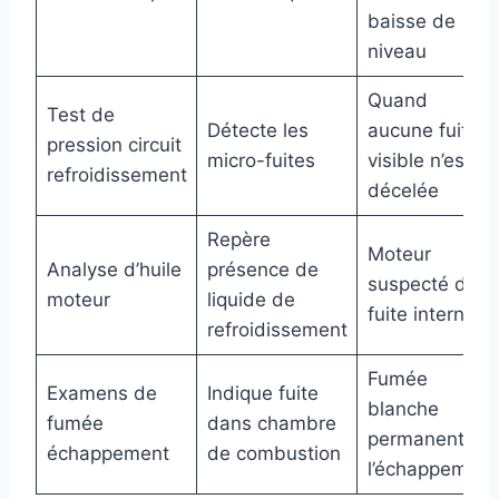
baisse de
niveau
Quand
Test de
Détecte les
aucune fuite
pression circuit
micro-fuites
visible n’est
refroidissement
décelée
Repère
Moteur
Analyse d’huile
présence de
suspecté de
moteur
liquide de
fuite interne
refroidissement
Fumée
Examens de
Indique fuite
blanche
fumée
dans chambre
permanente à
échappement
de combustion
l’échappement