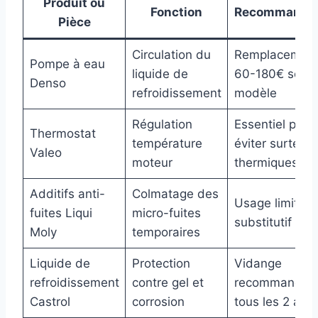
Produit ou
Fonction
Recommandat
Pièce
Circulation du
Remplacement
Pompe à eau
liquide de
60-180€ selon
Denso
refroidissement
modèle
Régulation
Essentiel pour
Thermostat
température
éviter surtens
Valeo
moteur
thermiques
Additifs anti-
Colmatage des
Usage limité, 
fuites Liqui
micro-fuites
substitutif
Moly
temporaires
Liquide de
Protection
Vidange
refroidissement
contre gel et
recommandée
Castrol
corrosion
tous les 2 ans