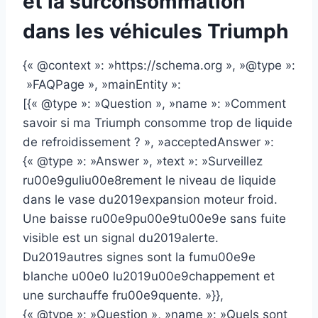
et la surconsommation
dans les véhicules Triumph
{« @context »: »https://schema.org », »@type »:
»FAQPage », »mainEntity »:
[{« @type »: »Question », »name »: »Comment
savoir si ma Triumph consomme trop de liquide
de refroidissement ? », »acceptedAnswer »:
{« @type »: »Answer », »text »: »Surveillez
ru00e9guliu00e8rement le niveau de liquide
dans le vase du2019expansion moteur froid.
Une baisse ru00e9pu00e9tu00e9e sans fuite
visible est un signal du2019alerte.
Du2019autres signes sont la fumu00e9e
blanche u00e0 lu2019u00e9chappement et
une surchauffe fru00e9quente. »}},
{« @type »: »Question », »name »: »Quels sont