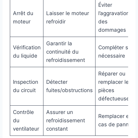
Éviter
Arrêt du
Laisser le moteur
l’aggravation
moteur
refroidir
des
dommages
Garantir la
Vérification
Compléter si
continuité du
du liquide
nécessaire
refroidissement
Réparer ou
Inspection
Détecter
remplacer les
du circuit
fuites/obstructions
pièces
défectueuses
Contrôle
Assurer un
Remplacer en
du
refroidissement
cas de panne
ventilateur
constant