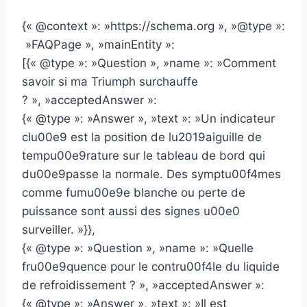
{« @context »: »https://schema.org », »@type »:
»FAQPage », »mainEntity »:
[{« @type »: »Question », »name »: »Comment
savoir si ma Triumph surchauffe
? », »acceptedAnswer »:
{« @type »: »Answer », »text »: »Un indicateur
clu00e9 est la position de lu2019aiguille de
tempu00e9rature sur le tableau de bord qui
du00e9passe la normale. Des symptu00f4mes
comme fumu00e9e blanche ou perte de
puissance sont aussi des signes u00e0
surveiller. »}},
{« @type »: »Question », »name »: »Quelle
fru00e9quence pour le contru00f4le du liquide
de refroidissement ? », »acceptedAnswer »:
{« @type »: »Answer », »text »: »Il est