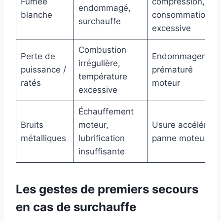
Fumée
compression,
endommagé,
blanche
consommation
surchauffe
excessive
Combustion
Perte de
Endommagemen
irrégulière,
puissance /
prématuré
température
ratés
moteur
excessive
Échauffement
Bruits
moteur,
Usure accélérée,
métalliques
lubrification
panne moteur
insuffisante
Les gestes de premiers secours
en cas de surchauffe