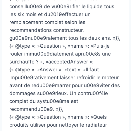
conseillu00e9 de vu00e9rifier le liquide tous
les six mois et du2019effectuer un
remplacement complet selon les
recommandations constructeur,
gu00e9nu00e9ralement tous les deux ans. »}},
{« @type »: »Question », »name »: »Puis-je
rouler immu00e9diatement apru00e8s une
surchauffe ? », »acceptedAnswer »:
{« @type »: »Answer », »text »: »Il faut
impu00e9rativement laisser refroidir le moteur
avant de redu00e9marrer pour u00e9viter des
dommages su00e9rieux. Un contru00f4le
complet du systu00e8me est
recommandu00e9. »}},
{« @type »: »Question », »name »: »Quels
produits utiliser pour nettoyer le radiateur