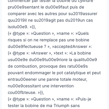
commencer par tester la bobine du cylindre
pru00e9sentant le du00e9faut puis de
comparer avec les autres pour su2019assurer
quu2019il ne su2019agit pas du2019un cas
isolu00e9. »}},
{« @type »: »Question », »name »: »Quels
risques si on ne remplace pas une bobine
du00e9fectueuse ? », »acceptedAnswer »:
{« @type »: »Answer », »text »: »La bobine
usu00e9e du00e9tu00e9riore la qualitu00e9
de combustion, provoque des ratu00e9s
pouvant endommager le pot catalytique et peut
entrau00eener une panne totale moteur,
nu00e9cessitant une intervention
cou00fbteuse. »}},
{« @type »: »Question », »name »: »Puis-je
tester la bobine de ma Triumph sans