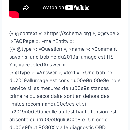
{« @context »: »https://schema.org », »@type »:
»FAQPage », »mainEntity »:
[{« @type »: »Question », »name »: »Comment
savoir si une bobine du2019allumage est HS
? », »acceptedAnswer »:
{« @type »: »Answer », »text »: »Une bobine
du2019allumage est considu00e9ru00e9e hors
service si les mesures de ru00e9sistances
primaire ou secondaire sont en dehors des
limites recommandu00e9es et si
lu2019u00e9tincelle au test haute tension est
absente ou irru00e9guliu00e8re. Un code
du00e9faut P030X via le diagnostic OBD