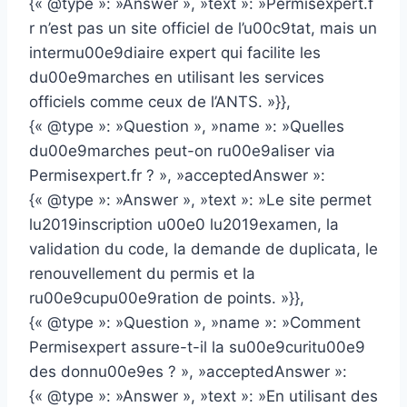
{« @type »: »Answer », »text »: »Permisexpert.f
r n’est pas un site officiel de l’u00c9tat, mais un
intermu00e9diaire expert qui facilite les
du00e9marches en utilisant les services
officiels comme ceux de l’ANTS. »}},
{« @type »: »Question », »name »: »Quelles
du00e9marches peut-on ru00e9aliser via
Permisexpert.fr ? », »acceptedAnswer »:
{« @type »: »Answer », »text »: »Le site permet
lu2019inscription u00e0 lu2019examen, la
validation du code, la demande de duplicata, le
renouvellement du permis et la
ru00e9cupu00e9ration de points. »}},
{« @type »: »Question », »name »: »Comment
Permisexpert assure-t-il la su00e9curitu00e9
des donnu00e9es ? », »acceptedAnswer »:
{« @type »: »Answer », »text »: »En utilisant des